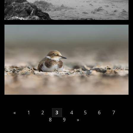
«
1
2
3
4
5
6
7
8
9
»