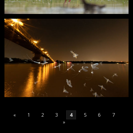
«
1
2
3
4
5
6
7
»