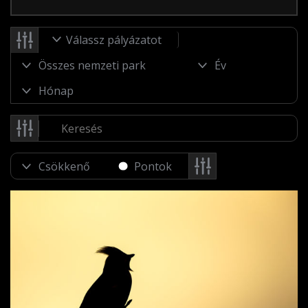
Válassz pályázatot
Pontok