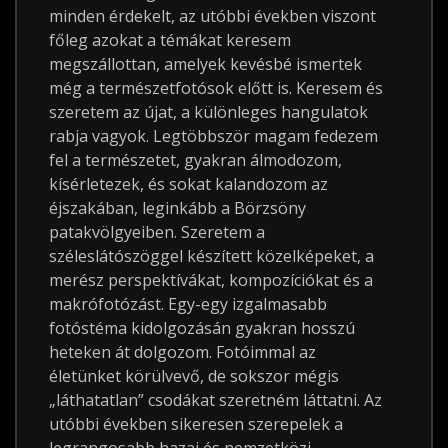
minden érdekelt, az utóbbi években viszont
főleg azokat a témákat keresem
megszállottan, amelyek kevésbé ismertek
még a természetfotósok előtt is. Keresem és
szeretem az újat, a különleges hangulatok
rabja vagyok. Legtöbbször magam fedezem
fel a természetet, gyakran álmodozom,
kísérletezek, és sokat kalandozom az
éjszakában, leginkább a Börzsöny
patakvölgyeiben. Szeretem a
széleslátószöggel készített közelképeket, a
merész perspektívákat, kompozíciókat és a
makrófotózást. Egy-egy izgalmasabb
fotóstéma kidolgozásán gyakran hosszú
heteken át dolgozom. Fotóimmal az
életünket körülvevő, de sokszor mégis
„láthatatlan” csodákat szeretném láttatni. Az
utóbbi években sikeresen szerepelek a