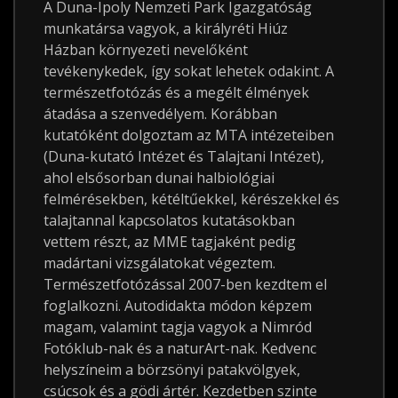
A Duna-Ipoly Nemzeti Park Igazgatóság
munkatársa vagyok, a királyréti Hiúz
Házban környezeti nevelőként
tevékenykedek, így sokat lehetek odakint. A
természetfotózás és a megélt élmények
átadása a szenvedélyem. Korábban
kutatóként dolgoztam az MTA intézeteiben
(Duna-kutató Intézet és Talajtani Intézet),
ahol elsősorban dunai halbiológiai
felmérésekben, kétéltűekkel, kérészekkel és
talajtannal kapcsolatos kutatásokban
vettem részt, az MME tagjaként pedig
madártani vizsgálatokat végeztem.
Természetfotózással 2007-ben kezdtem el
foglalkozni. Autodidakta módon képzem
magam, valamint tagja vagyok a Nimród
Fotóklub-nak és a naturArt-nak. Kedvenc
helyszíneim a börzsönyi patakvölgyek,
csúcsok és a gödi ártér. Kezdetben szinte