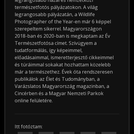
legrangosabb hazai és nemzetközi
természetfotós pályázatokon. A világ
legrangosabb pályázatán, a Wildlife
Photographer of the Year-en már 6 képpel
szerepeltem sikerrel. Magyarországon
2018-ban és 2020-ban is megkaptam az Év
Természetfotósa címet. Szívügyem a
tudatformálás, így képeimmel,
előadásaimmal, ismeretterjesztő cikkeimmel
és túráimmal sokakat hozhattam közelebb
már a természethez. Évek óta rendszeresen
publikálok az Élet és Tudományban, a
Varázslatos Magyarország magazinban, a
Cincérben és a Magyar Nemzeti Parkok
online felületére.
Itt fotóztam: