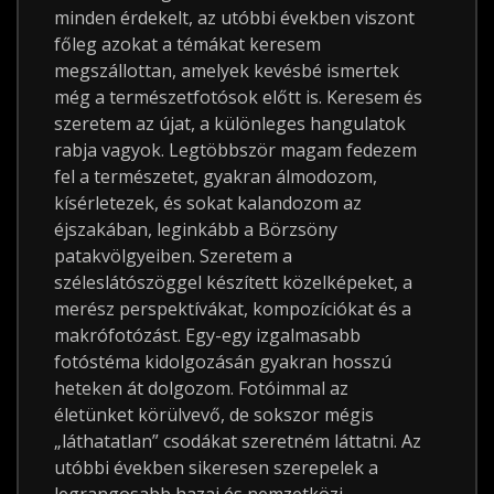
minden érdekelt, az utóbbi években viszont
főleg azokat a témákat keresem
megszállottan, amelyek kevésbé ismertek
még a természetfotósok előtt is. Keresem és
szeretem az újat, a különleges hangulatok
rabja vagyok. Legtöbbször magam fedezem
fel a természetet, gyakran álmodozom,
kísérletezek, és sokat kalandozom az
éjszakában, leginkább a Börzsöny
patakvölgyeiben. Szeretem a
széleslátószöggel készített közelképeket, a
merész perspektívákat, kompozíciókat és a
makrófotózást. Egy-egy izgalmasabb
fotóstéma kidolgozásán gyakran hosszú
heteken át dolgozom. Fotóimmal az
életünket körülvevő, de sokszor mégis
„láthatatlan” csodákat szeretném láttatni. Az
utóbbi években sikeresen szerepelek a