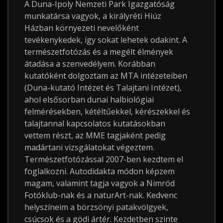
A Duna-Ipoly Nemzeti Park Igazgatóság
munkatársa vagyok, a királyréti Hiúz
Házban környezeti nevelőként
tevékenykedek, így sokat lehetek odakint. A
természetfotózás és a megélt élmények
átadása a szenvedélyem. Korábban
kutatóként dolgoztam az MTA intézeteiben
(Duna-kutató Intézet és Talajtani Intézet),
ahol elsősorban dunai halbiológiai
felmérésekben, kétéltűekkel, kérészekkel és
talajtannal kapcsolatos kutatásokban
vettem részt, az MME tagjaként pedig
madártani vizsgálatokat végeztem.
Természetfotózással 2007-ben kezdtem el
foglalkozni. Autodidakta módon képzem
magam, valamint tagja vagyok a Nimród
Fotóklub-nak és a naturArt-nak. Kedvenc
helyszíneim a börzsönyi patakvölgyek,
csúcsok és a gödi ártér. Kezdetben szinte