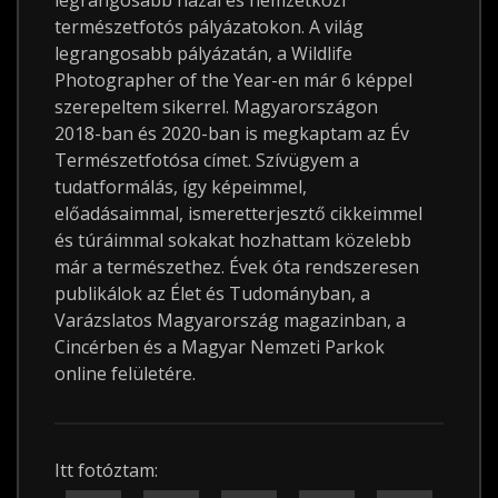
legrangosabb hazai és nemzetközi
természetfotós pályázatokon. A világ
legrangosabb pályázatán, a Wildlife
Photographer of the Year-en már 6 képpel
szerepeltem sikerrel. Magyarországon
2018-ban és 2020-ban is megkaptam az Év
Természetfotósa címet. Szívügyem a
tudatformálás, így képeimmel,
előadásaimmal, ismeretterjesztő cikkeimmel
és túráimmal sokakat hozhattam közelebb
már a természethez. Évek óta rendszeresen
publikálok az Élet és Tudományban, a
Varázslatos Magyarország magazinban, a
Cincérben és a Magyar Nemzeti Parkok
online felületére.
Itt fotóztam: