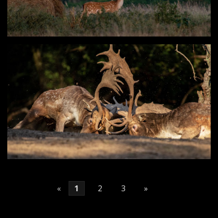
«
1
2
3
»