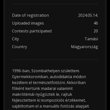
Date of registration
2024.05.14.
Uploaded images
46
Contests participated
20
City
Tamási
Country
Magyarország
1996-ban, Szombathelyen születtem.
Gyermekkoromban, autodidakta módon
kezdtem el természetfotózni. Akkoriban
főként kertünk madarai valamint
makrótémái nyűgöztek le, rajtuk
fejlesztettem ki kompozíciós érzékemet,
sajátítottam el a manuális fotózás alapjait.