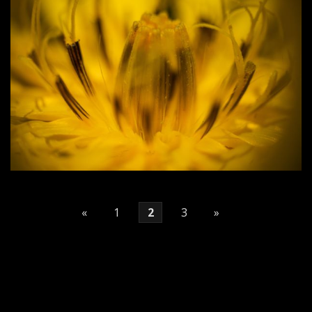
«
1
2
3
»