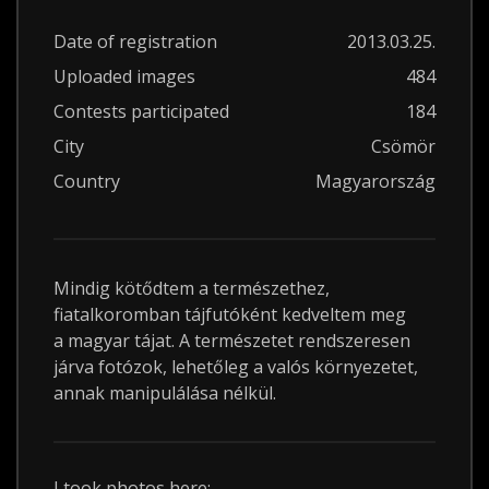
Date of registration
2013.03.25.
Uploaded images
484
Contests participated
184
City
Csömör
Country
Magyarország
Mindig kötődtem a természethez,
fiatalkoromban tájfutóként kedveltem meg
a magyar tájat. A természetet rendszeresen
járva fotózok, lehetőleg a valós környezetet,
annak manipulálása nélkül.
I took photos here: