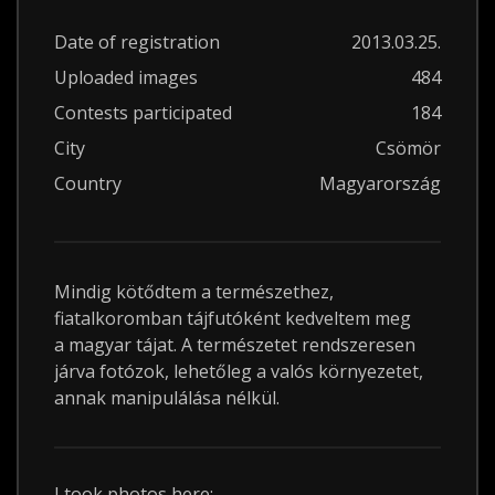
Date of registration
2013.03.25.
Uploaded images
484
Contests participated
184
City
Csömör
Country
Magyarország
Mindig kötődtem a természethez,
fiatalkoromban tájfutóként kedveltem meg
a magyar tájat. A természetet rendszeresen
járva fotózok, lehetőleg a valós környezetet,
annak manipulálása nélkül.
I took photos here: