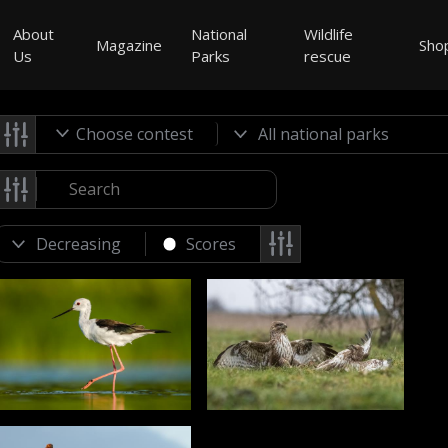
About
National
Wildlife
Magazine
Sho
Us
Parks
rescue
Choose contest
Scores