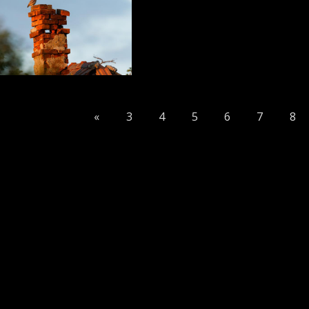
«
3
4
5
6
7
8