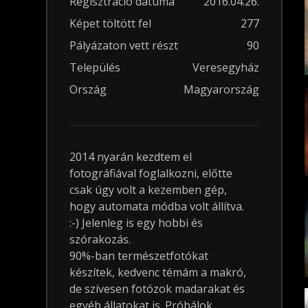
Regisztráció dátuma
2016.04.26.
Képet töltött fel
277
Pályázaton vett részt
90
Település
Veresegyház
Ország
Magyarország
2014 nyarán kezdtem el
fotográfiával foglalkozni, előtte
csak úgy volt a kezemben gép,
hogy automata módba volt állítva.
:-) Jelenleg is egy hobbi és
szórakozás.
90%-ban természetfotókat
készítek, kedvenc témám a makró,
de szívesen fotózok madarakat és
egyéb állatokat is. Próbálok