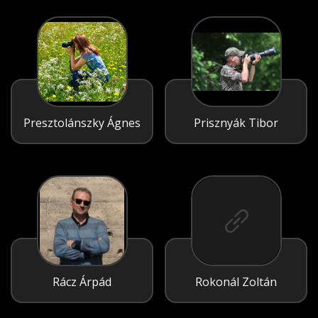
Presztolánszky Ágnes
Prisznyák Tibor
Rácz Árpád
Rokonál Zoltán