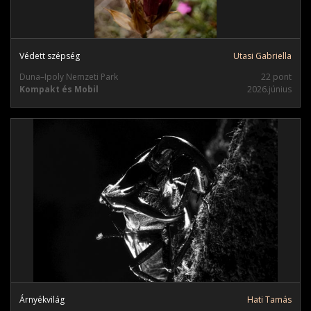
Védett szépség
Utasi Gabriella
Duna–Ipoly Nemzeti Park
22 pont
Kompakt és Mobil
2026.június
Árnyékvilág
Hati Tamás