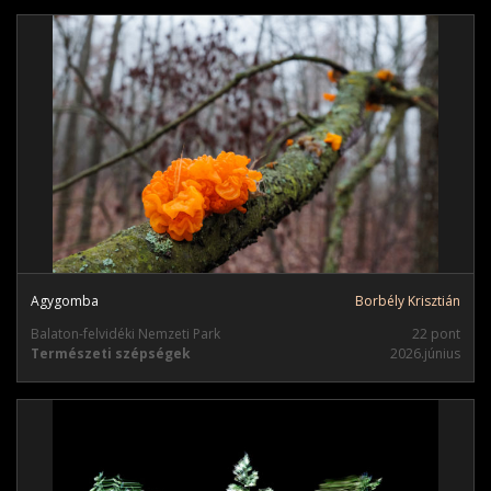
Agygomba
Borbély Krisztián
Balaton-felvidéki Nemzeti Park
22 pont
Természeti szépségek
2026.június