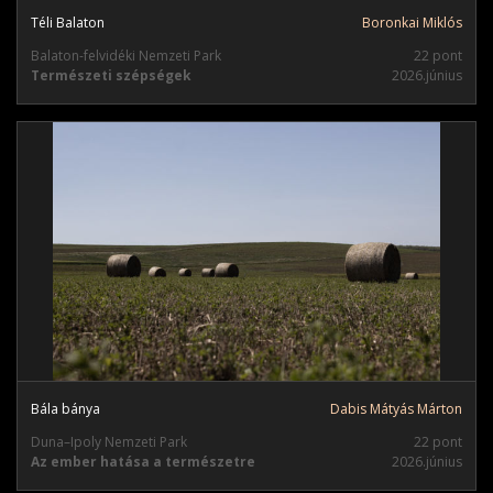
Téli Balaton
Boronkai Miklós
Balaton-felvidéki Nemzeti Park
22 pont
Természeti szépségek
2026.június
Bála bánya
Dabis Mátyás Márton
Duna–Ipoly Nemzeti Park
22 pont
Az ember hatása a természetre
2026.június