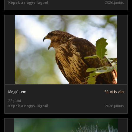
Képek a nagyvilágból
2026.június
Megjöttem
Sárdi István
22 pont
Képek a nagyvilágból
2026.június