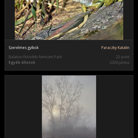
Szerelmes gyíkok
Paraczky Katalin
Balaton-felvidéki Nemzeti Park
22 pont
Egyéb állatok
2026.június