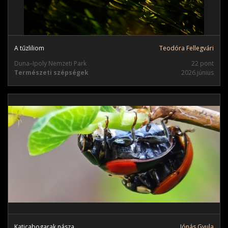
A tűzliliom
Teodóra Fellegvári
Duna–Ipoly Nemzeti Park
22 pont
Természeti szépségek
2026.június
Katicabogarak násza
Jónás Gyula