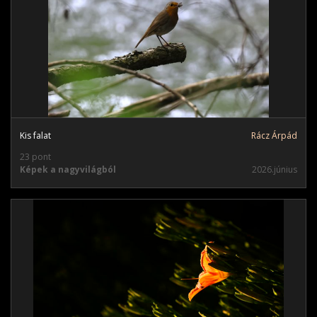
Kis falat
Rácz Árpád
23 pont
Képek a nagyvilágból
2026.június