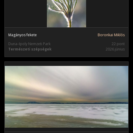
Magányos fekete
Boronkai Miklós
Duna–Ipoly Nemzeti Park
22 pont
Természeti szépségek
2026.június