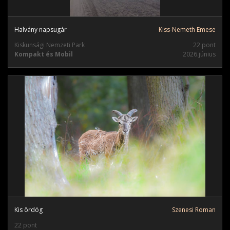
Halvány napsugár
Kiss-Nemeth Emese
Kiskunsági Nemzeti Park
22 pont
Kompakt és Mobil
2026.június
Kis ördög
Szenesi Roman
22 pont