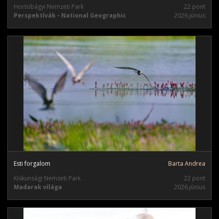
Hortobágyi Nemzeti Park
22 pont
Perspektívák - National Geographic
2026.június
Esti forgalom
Barta Andrea
Kiskunsági Nemzeti Park
22 pont
Madarak világa
2026.június