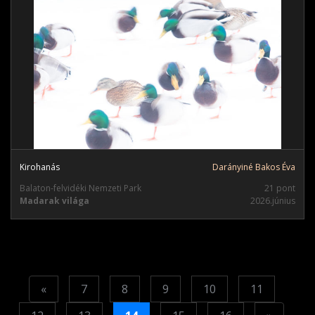
Kirohanás
Darányiné Bakos Éva
Balaton-felvidéki Nemzeti Park
21 pont
Madarak világa
2026.június
Previous
«
7
8
9
10
11