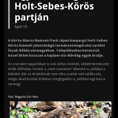
Holt-Sebes-Körös
partján
April 10.
A Körös-Maros Nemzeti Park tájain kanyargó Holt-Sebes-
Körös kiemelt jelentőségű természetmegőrzési terület
Észak-Békés vármegyében. Településeken keresztül,
közel 50 km hosszan a hajdani vízi élővilág egyik őrzője.
Ez a terület napjainkban is sok vízhez kötődő, védett természeti
érték élőhelye, köztük a „nem szeretem” állatoké is, például a
békáké. Bár az itt lakóknak nem ritka a velük való találkozás,
mégis akad köztük érdekes megfigyelés is, például egy barna
varangy.
Fotó: Mogyorós Edit Nóra