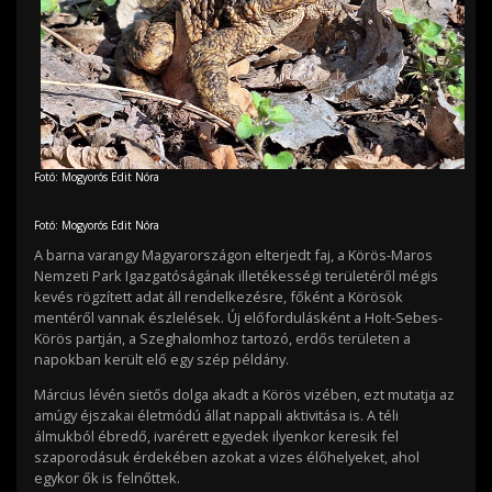
Fotó: Mogyorós Edit Nóra
Fotó: Mogyorós Edit Nóra
A barna varangy Magyarországon elterjedt faj, a Körös-Maros
Nemzeti Park Igazgatóságának illetékességi területéről mégis
kevés rögzített adat áll rendelkezésre, főként a Körösök
mentéről vannak észlelések. Új előfordulásként a Holt-Sebes-
Körös partján, a Szeghalomhoz tartozó, erdős területen a
napokban került elő egy szép példány.
Március lévén sietős dolga akadt a Körös vizében, ezt mutatja az
amúgy éjszakai életmódú állat nappali aktivitása is. A téli
álmukból ébredő, ivarérett egyedek ilyenkor keresik fel
szaporodásuk érdekében azokat a vizes élőhelyeket, ahol
egykor ők is felnőttek.