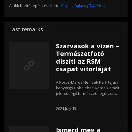
A cikk borítóképét készítette:
Ravasz Balázs
(Óvóbácsi)
Last remarks
Szarvasok a vízen –
Természetfotó
díszíti az RSM
csapat vitorláját
A Körös-Maros Nemzeti Park tájain
kanyargó Holt-Sebes-Körös kiemelt
jelentőségű természetmegőrzés...
2021.July 15.
Ismerd meg a