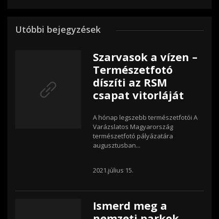
Utóbbi bejegyzések
Szarvasok a vízen –
Természetfotó
díszíti az RSM
csapat vitorláját
A hónap legszebb természetfotói A
Varázslatos Magyarország
természetfotó pályázatára
augusztusban...
2021.július 15.
Ismerd meg a
nemzeti parkok