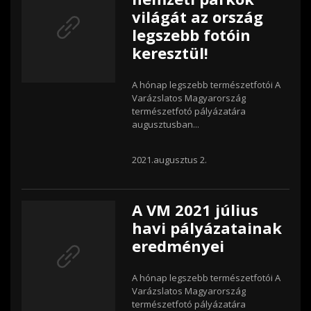
világát az ország
legszebb fotóin
keresztül!
A hónap legszebb természetfotói A
Varázslatos Magyarország
természetfotó pályázatára
augusztusban...
2021.augusztus 2.
A VM 2021 július
havi pályázatainak
eredményei
A hónap legszebb természetfotói A
Varázslatos Magyarország
természetfotó pályázatára