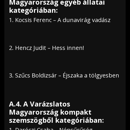
Magyarország egyéb állatai
kategóriában:
1. Kocsis Ferenc – A dunavirág vadász
2. Hencz Judit – Hess innen!
3. Szűcs Boldizsár – Éjszaka a tölgyesben
A.4. A Varázslatos
Magyarország kompakt
szemszögből kategóriában:
1. Daróczi Csaba – Népsűrűség