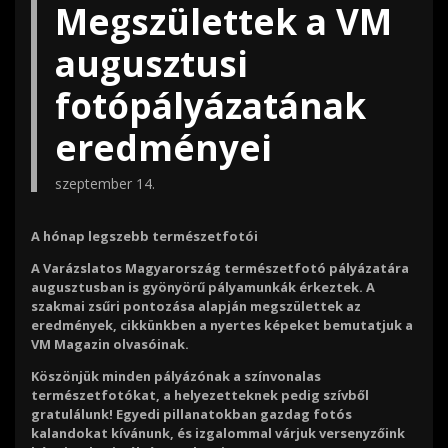
Megszülettek a VM
augusztusi
fotópályázatának
eredményei
szeptember 14.
A hónap legszebb természetfotói
A Varázslatos Magyarország természetfotó pályázatára
augusztusban is gyönyörű pályamunkák érkeztek. A
szakmai zsűri pontozása alapján megszülettek az
eredmények, cikkünkben a nyertes képeket bemutatjuk a
VM Magazin olvasóinak.
Köszönjük minden pályázónak a színvonalas
természetfotókat, a helyezetteknek pedig szívből
gratulálunk! Egyedi pillanatokban gazdag fotós
kalandokat kívánunk, és izgalommal várjuk versenyzőink