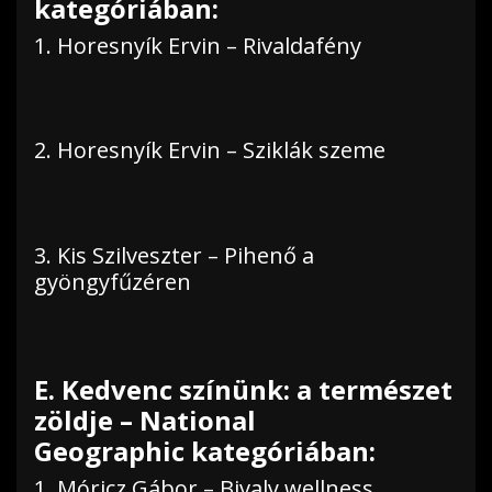
kategóriában:
1. Horesnyík Ervin – Rivaldafény
2. Horesnyík Ervin – Sziklák szeme
3. Kis Szilveszter – Pihenő a
gyöngyfűzéren
E. Kedvenc színünk: a természet
zöldje – National
Geographic kategóriában:
1. Móricz Gábor – Bivaly wellness