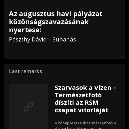
Az augusztus havi pályázat
közönségszavazásának
nyertese:
Pászthy Dávid – Suhanás
Last remarks
Szarvasok a vízen –
Természetfotó
díszíti az RSM
csapat vitorláját
A hónap legszebb természetfotói A
Varázslatos Magyarország