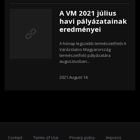
A VM 2021 július
havi pályázatainak
eredményei
A hónap legszebb természetfotói A
Varázslatos Magyarország
természetfotó pályázatára
augusztusban...
2021.August 14.
Contact
Terms of Use
Privacy policy
Impress