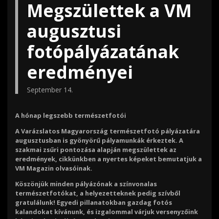
Megszülettek a VM
augusztusi
fotópályázatának
eredményei
September 14.
A hónap legszebb természetfotói
A Varázslatos Magyarország természetfotó pályázatára
augusztusban is gyönyörű pályamunkák érkeztek. A
szakmai zsűri pontozása alapján megszülettek az
eredmények, cikkünkben a nyertes képeket bemutatjuk a
VM Magazin olvasóinak.
Köszönjük minden pályázónak a színvonalas
természetfotókat, a helyezetteknek pedig szívből
gratulálunk! Egyedi pillanatokban gazdag fotós
kalandokat kívánunk, és izgalommal várjuk versenyzőink