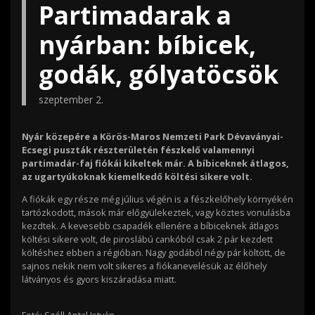
Partimadarak a
nyárban: bíbicek,
godák, gólyatöcsök
szeptember 2.
Nyár közepére a Körös-Maros Nemzeti Park Dévaványai-
Ecsegi puszták részterületén fészkelő valamennyi
partimadár-faj fiókái kikeltek már. A bíbiceknek átlagos,
az ugartyúkoknak kiemelkedő költési sikere volt.
A fiókák egy része még július végén is a fészkelőhely környékén
tartózkodott, mások már előgyülekeztek, vagy köztes vonulásba
kezdtek. A kevesebb csapadék ellenére a bíbiceknek átlagos
költési sikere volt, de piroslábú cankóból csak 2 pár kezdett
költéshez ebben a régióban. Nagy godából négy pár költött, de
sajnos nekik nem volt sikeres a fiókanevelésük az élőhely
látványos és gyors kiszáradása miatt.
Fotó: Széll Antal István