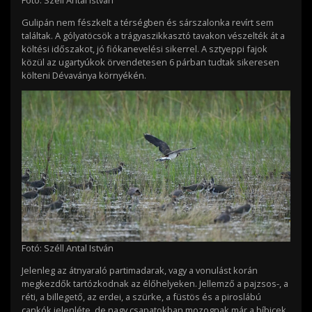
Gulipán nem fészkelt a térségben és sárszalonka revírt sem
találtak. A gólyatöcsök a trágyaszikkasztó tavakon vészelték át a
költési időszakot, jó fiókanevelési sikerrel. A sztyeppi fajok
közül az ugartyúkok örvendetesen 6 párban tudtak sikeresen
költeni Dévaványa környékén.
Fotó: Széll Antal István
Jelenleg az átnyaraló partimadarak, vagy a vonulást korán
megkezdők tartózkodnak az élőhelyeken. Jellemző a pajzsos-, a
réti, a billegető, az erdei, a szürke, a füstös és a piroslábú
cankók jelenléte, de nagy csapatokban mozognak már a bíbicek,