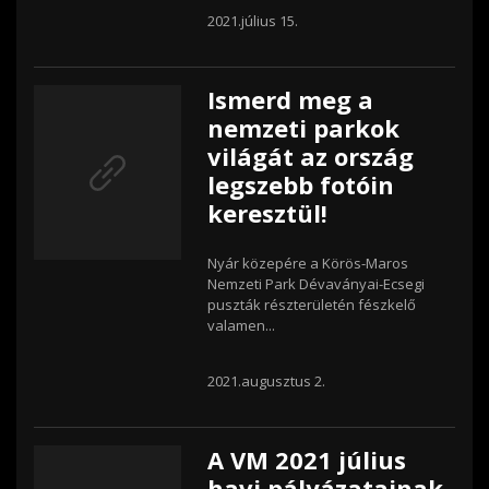
2021.július 15.
Ismerd meg a
nemzeti parkok
világát az ország
legszebb fotóin
keresztül!
Nyár közepére a Körös-Maros
Nemzeti Park Dévaványai-Ecsegi
puszták részterületén fészkelő
valamen...
2021.augusztus 2.
A VM 2021 július
havi pályázatainak