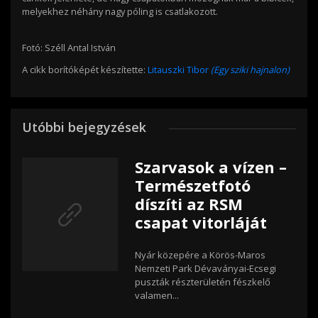
melyekhez néhány nagy póling is csatlakozott.
Fotó: Széll Antal István
A cikk borítóképét készítette:
Litauszki Tibor
(Egy sziki hajnalon)
Utóbbi bejegyzések
Szarvasok a vízen –
Természetfotó
díszíti az RSM
csapat vitorláját
Nyár közepére a Körös-Maros
Nemzeti Park Dévaványai-Ecsegi
puszták részterületén fészkelő
valamen...