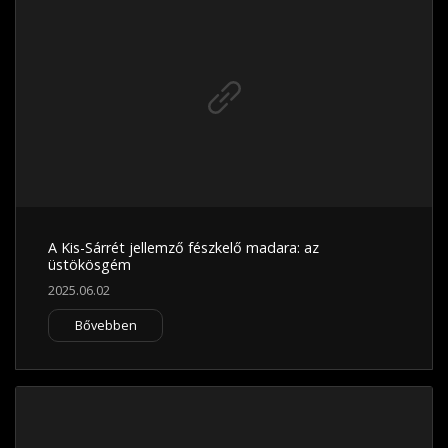
A Kis-Sárrét jellemző fészkelő madara: az
üstökösgém
2025.06.02
Bővebben