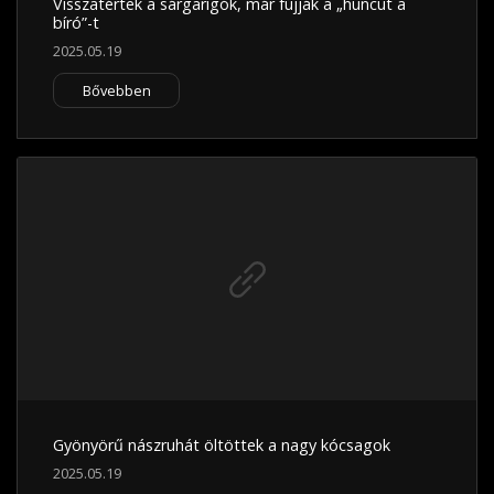
Visszatértek a sárgarigók, már fújják a „huncut a
bíró”-t
2025.05.19
Bővebben
Gyönyörű nászruhát öltöttek a nagy kócsagok
2025.05.19