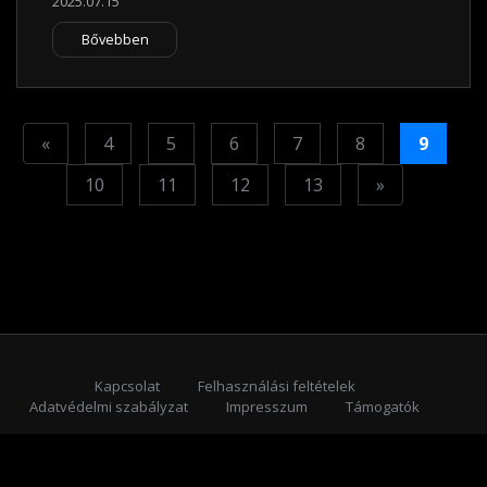
2025.07.15
Bővebben
Previous
«
4
5
6
7
8
9
Next
10
11
12
13
»
Kapcsolat
Felhasználási feltételek
Adatvédelmi szabályzat
Impresszum
Támogatók
Feliratkozás