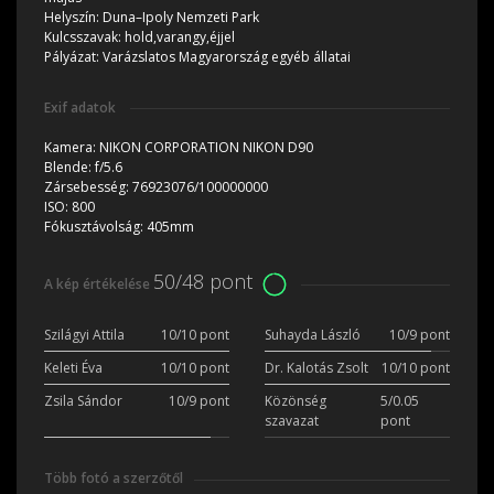
Helyszín:
Duna–Ipoly Nemzeti Park
Kulcsszavak:
hold,varangy,éjjel
Pályázat:
Varázslatos Magyarország egyéb állatai
Exif adatok
Kamera:
NIKON CORPORATION NIKON D90
Blende:
f/5.6
Zársebesség:
76923076/100000000
ISO:
800
Fókusztávolság:
405mm
50/48 pont
A kép értékelése
Szilágyi Attila
10/10 pont
Suhayda László
10/9 pont
Keleti Éva
10/10 pont
Dr. Kalotás Zsolt
10/10 pont
Zsila Sándor
10/9 pont
Közönség
5/0.05
szavazat
pont
Több fotó a szerzőtől