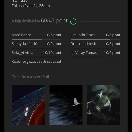
ISO:
1250
Fókusztávolság:
28mm
60/47 pont
A kép értékelése
Máté Bence
10/6 pont
Litauszki Tibor
10/8 pont
Suhayda László
10/9 pont
Britta Jaschinski
10/8 pont
Szilágyi Attila
10/10 pont
ifj. Vitray Tamás
10/6 pont
Közönség szavazat
6 szavazat
Több fotó a szerzőtől