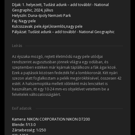
Díjak:
1. helyezett, Tudást adunk – add tovább! - National
Geographic, 2024, július
Helyszín:
Duna–Ipoly Nemzeti Park
Faj:
Nagy pele
Kulcsszavak:
pele,éjjel,kisemlős,nagy pele
Pályázat:
Tudást adunk – add tovább! - National Geographic
Leírás
Az éjszaka mozgó, rejtett életmódú nagy pele utódjai
rendszerint augusztusban jönnek világra egy odúban, és
szeptemberi estéken már kijárnak táplálkozni a fák ágai közé.
Ezek a pajtások közösen fedezték fel a lombkoronát. Két nyári
szezon alatt foglalkoztam a pelék megörökítésével, összesen 42
estét. A halszemoptika mellett időnként más lencséket is
használtam, itt egy 10-24 mm-es objektívet vetettem be a
felvételek változatosságáért.
Exif adatok
Kamera:
NIKON CORPORATION NIKON D7200
Blende:
f/13.0
Zársebesség:
1/250