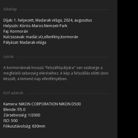
Adatlap
Díjak:
1. helyezett, Madarak világa, 2024, augusztus
Helyszín:
Körös–Maros Nemzeti Park
Faj:
Kormorán
Kulcsszavak:
madár,víz,ellenfény,kormorán
Pályázat:
Madarak világa
Leírás
A kormoránnak hosszú "felszállópályára" van szüksége a
megfelelő sebesség eléréséhez. A kép a felszállás előtti úton
készült, a lemenő nap ellenfényében.
Exif adatok
Kamera:
NIKON CORPORATION NIKON D500
Blende:
f/5.0
Zársebesség:
1/2000
ISO:
500
Fókusztávolság:
630mm