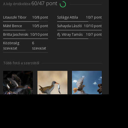
60/47 pont
A kép értékelése
Litauszki Tibor
10/8 pont
Szilágyi Attila
10/7 pont
Máté Bence
10/5 pont
Suhayda László
10/10 pont
Britta Jaschinski
10/10 pont
ifj. Vitray Tamás
10/7 pont
Közönség
6
szavazat
szavazat
Több fotó a szerzőtől