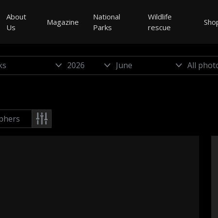
About
National
Wildlife
Magazine
Sho
Us
Parks
rescue
phers