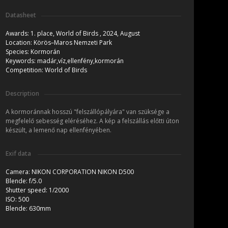
Datasheet
Awards:
1. place, World of Birds , 2024, August
Location:
Körös–Maros Nemzeti Park
Species:
Kormorán
Keywords:
madár,víz,ellenfény,kormorán
Competition:
World of Birds
Description
A kormoránnak hosszú "felszállópályára" van szüksége a
megfelelő sebesség eléréséhez. A kép a felszállás előtti úton
készült, a lemenő nap ellenfényében.
Exif data
Camera:
NIKON CORPORATION NIKON D500
Blende:
f/5.0
Shutter speed:
1/2000
ISO:
500
Blende:
630mm