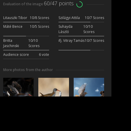
60/47 points
Evaluation of the image
Litauszki Tibor
10/8 Scores
Szilágyi Attila
10/7 Scores
Máté Bence
10/5 Scores
Suhayda
10/10
László
Scores
Britta
10/10
ifj. Vitray Tamás
10/7 Scores
Jaschinski
Scores
Audience score
6 vote
More photos from the author