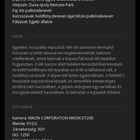
Helyszín:
Duna–Ipoly Nemzeti Park
Faj:
Kis patkósdenevér
Kulcsszavak:
holdfény,denevér,éjjel,tél,kis patkósdenevér
Pályázat:
Egyéb állatok
Leírás
Egyetlen, hosszabb expozíció. Két téli szezonon keresztül
fotóztam a telelő denevérek megelevenedését, különös
viselkedését, amint kijárnak a kopasz fák közé téli lepkéket
fogyasztani. A két szezon alatt heteken keresztül kísérleteztem,
és kettő holdfényes téli éjszakán az erdő is láthatóvá vált, a
holdfény varázsolt. A képen két külön egyed látható. A felvétel 1
hosszabb expozícióval készült, és semmiféle mesterséges
terelést nem használtam, a gépem eldugtam egy sarokban és
mozgásérzékelőt használtam. Ez lett talán a legszebb felvétel.
Exif adatok
Kamera:
NIKON CORPORATION NIKON D7200
Blende:
f/10.0
Zársebesség:
30/1
ISO:
1250