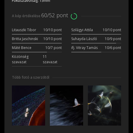
Fókusztávolság:
15mm
60/52 pont
A kép értékelése
Litauszki Tibor
10/10 pont
Szilágyi Attila
10/10 pont
Britta Jaschinski
10/10 pont
Suhayda László
10/9 pont
Máté Bence
10/7 pont
ifj. Vitray Tamás
10/6 pont
Közönség
11
szavazat
szavazat
Több fotó a szerzőtől