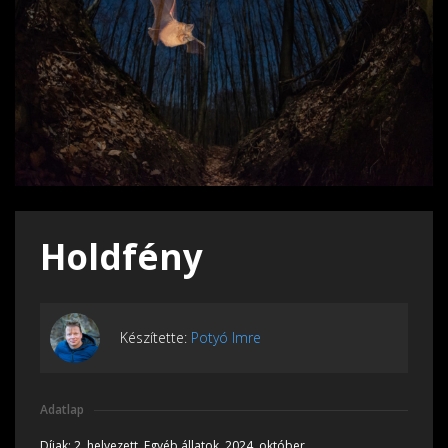
Holdfény
Készítette:
Potyó Imre
Adatlap
Díjak:
2. helyezett, Egyéb állatok, 2024, október