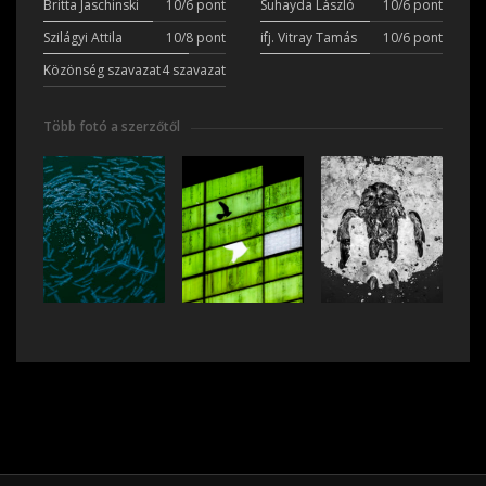
Britta Jaschinski
10/6 pont
Suhayda László
10/6 pont
Szilágyi Attila
10/8 pont
ifj. Vitray Tamás
10/6 pont
Közönség szavazat
4 szavazat
Több fotó a szerzőtől