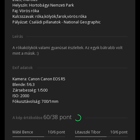
Helyszín:
Hortobágyi Nemzeti Park
Faj:
Vörös róka
Kulcsszavak:
róka,kölyök,farok,vörös róka
Pályázat:
Családi pillanatok - National Geographic
Leírás
A rókakölykök valami gyanúsat észleltek. Az egyik bátrabb volt
mint a másik. :)
Exif adatok
Kamera:
Canon Canon EOS R5
Blende:
f/6.3
Zársebesség:
1/500
ISO:
2000
Fókusztávolság:
700/1mm
60/38 pont
A kép értékelése
Máté Bence
10/6 pont
Litauszki Tibor
10/6 pont