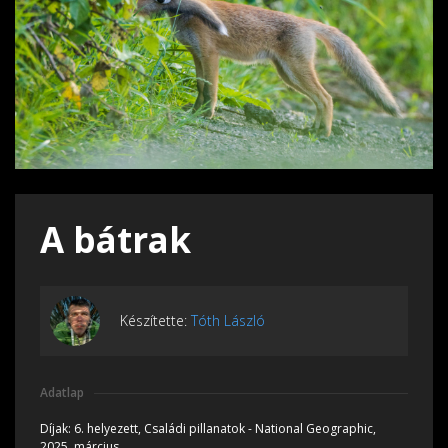
A bátrak
Készítette:
Tóth László
Adatlap
Díjak:
6. helyezett, Családi pillanatok - National Geographic,
2025, március