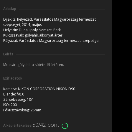
Adatlap
Díjak:
2. helyezett, Varázslatos Magyarország természeti
szépségei, 2014, május
Helyszín:
Duna–Ipoly Nemzeti Park
Kulcsszavak:
gólyahír,alkonyat,ártér
Pályázat:
Varázslatos Magyarország természeti szépségei
Leírás
Mocsári gólyahír a sötétedő ártéren.
Exif adatok
Kamera:
NIKON CORPORATION NIKON D90
Blende:
f/8.0
Zársebesség:
10/1
ISO:
200
Fókusztávolság:
25mm
50/42 pont
A kép értékelése