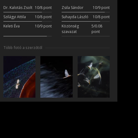
Dr. Kalotás Zsolt
10/8 pont
Zsila Sándor
10/9 pont
Szilágyi Attila
10/8 pont
Suhayda László
10/8 pont
Keleti Éva
10/9 pont
Közönség
5/0.08
szavazat
pont
Több fotó a szerzőtől