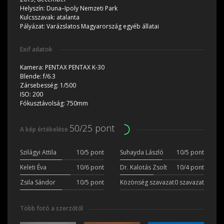
Helyszín:
Duna–Ipoly Nemzeti Park
Kulcsszavak:
atalanta
Pályázat:
Varázslatos Magyarország egyéb állatai
Exif adatok
Kamera:
PENTAX PENTAX K-30
Blende:
f/6.3
Zársebesség:
1/500
ISO:
200
Fókusztávolság:
750mm
50/25 pont
A kép értékelése
Szilágyi Attila
10/5 pont
Suhayda László
10/5 pont
Keleti Éva
10/6 pont
Dr. Kalotás Zsolt
10/4 pont
Zsila Sándor
10/5 pont
Közönség szavazat
0 szavazat
Több fotó a szerzőtől