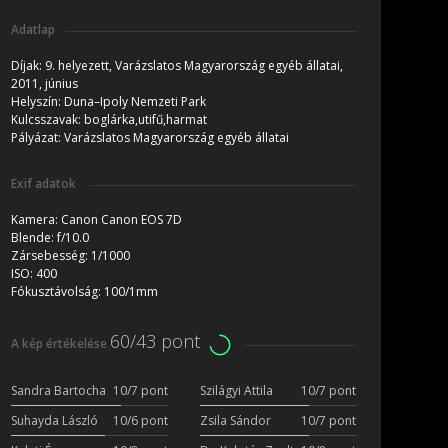
Adatlap
Díjak:
9. helyezett, Varázslatos Magyarország egyéb állatai,
2011, június
Helyszín:
Duna–Ipoly Nemzeti Park
Kulcsszavak:
boglárka,utifű,harmat
Pályázat:
Varázslatos Magyarország egyéb állatai
Exif adatok
Kamera:
Canon Canon EOS 7D
Blende:
f/10.0
Zársebesség:
1/1000
ISO:
400
Fókusztávolság:
100/1mm
60/43 pont
A kép értékelése
Sandra Bartocha
10/7 pont
Szilágyi Attila
10/7 pont
Suhayda László
10/6 pont
Zsila Sándor
10/7 pont