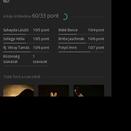
ISO:
60/33 pont
A kép értékelése
Suhayda László
10/5 pont
Máté Bence
10/4 pont
Szilágyi Attila
10/5 pont
Britta Jaschinski
10/6 pont
ifj. Vitray Tamás
10/6 pont
Potyó Imre
10/7 pont
Közönség
1
szavazat
szavazat
Több fotó a szerzőtől