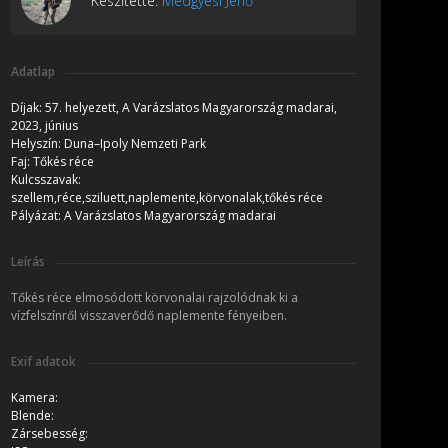
Készítette:
Medgyesi Jenő
Adatlap
Díjak:
57. helyezett, A Varázslatos Magyarország madarai,
2023, június
Helyszín:
Duna–Ipoly Nemzeti Park
Faj:
Tőkés réce
Kulcsszavak:
szellem,réce,sziluett,naplemente,körvonalak,tőkés réce
Pályázat:
A Varázslatos Magyarország madarai
Leírás
Tőkés réce elmosódott körvonalai rajzolódnak ki a
vízfelszínről visszaverődő naplemente fényeiben.
Exif adatok
Kamera:
Blende:
Zársebesség: