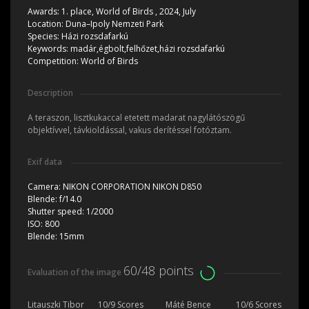
Awards:
1. place, World of Birds , 2024, July
Location:
Duna–Ipoly Nemzeti Park
Species:
Házi rozsdafarkú
Keywords:
madár,égbolt,felhőzet,házi rozsdafarkú
Competition:
World of Birds
Description
A teraszon, lisztkukaccal etetett madarat nagylátószögű
objektívvel, távkioldással, vakus derítéssel fotóztam.
Exif data
Camera:
NIKON CORPORATION NIKON D850
Blende:
f/14.0
Shutter speed:
1/2000
ISO:
800
Blende:
15mm
60/48 points
Evaluation of the image
Litauszki Tibor
10/9 Scores
Máté Bence
10/6 Scores