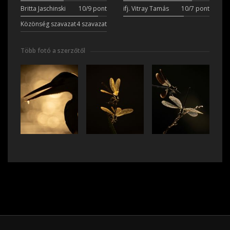
Britta Jaschinski
10/9 pont
ifj. Vitray Tamás
10/7 pont
Közönség szavazat
4 szavazat
Több fotó a szerzőtől