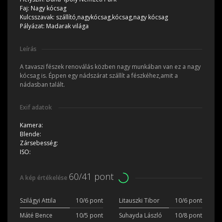
Faj:
Nagy kócsag
Kulcsszavak:
szállító,nagykócsag,kócsag,nagy kócsag
Pályázat:
Madarak világa
Leírás
A tavaszi fészek renoválás közben nagy munkában van ez a nagy
kócsag is. Éppen egy nádszárat szállít a fészkéhez,amit a
nádasban talált.
Exif adatok
Kamera:
Blende:
Zársebesség:
ISO:
60/41 pont
A kép értékelése
Szilágyi Attila
10/6 pont
Litauszki Tibor
10/6 pont
Máté Bence
10/5 pont
Suhayda László
10/8 pont