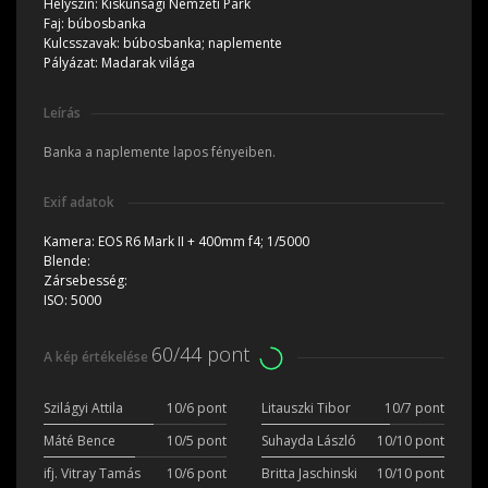
Helyszín:
Kiskunsági Nemzeti Park
Faj:
búbosbanka
Kulcsszavak:
búbosbanka; naplemente
Pályázat:
Madarak világa
Leírás
Banka a naplemente lapos fényeiben.
Exif adatok
Kamera:
EOS R6 Mark II + 400mm f4; 1/5000
Blende:
Zársebesség:
ISO:
5000
60/44 pont
A kép értékelése
Szilágyi Attila
10/6 pont
Litauszki Tibor
10/7 pont
Máté Bence
10/5 pont
Suhayda László
10/10 pont
ifj. Vitray Tamás
10/6 pont
Britta Jaschinski
10/10 pont