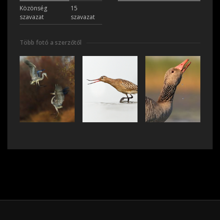
Közönség
15
szavazat
szavazat
Több fotó a szerzőtől