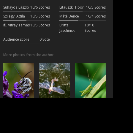
Suhayda László
10/6 Scores
Litauszki Tibor
10/5 Scores
Szilágyi Attila
10/5 Scores
Máté Bence
10/4 Scores
ifj. Vitray Tamás
10/5 Scores
Britta
10/10
Jaschinski
Scores
Audience score
0 vote
More photos from the author