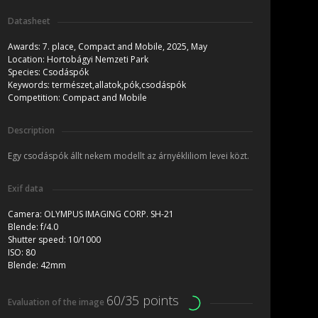
Datasheet
Awards:
7. place, Compact and Mobile, 2025, May
Location:
Hortobágyi Nemzeti Park
Species:
Csodáspók
Keywords:
természet,allatok,pók,csodáspók
Competition:
Compact and Mobile
Description
Egy csodáspók állt nekem modellt az árnyékliliom levei közt.
Exif data
Camera:
OLYMPUS IMAGING CORP. SH-21
Blende:
f/4.0
Shutter speed:
10/1000
ISO:
80
Blende:
42mm
60/35 points
Evaluation of the image