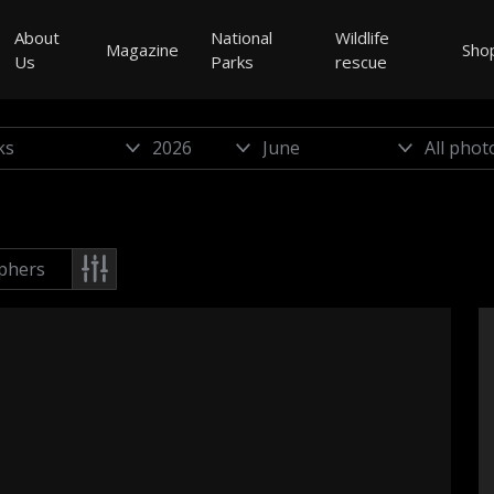
About
National
Wildlife
Magazine
Sho
Us
Parks
rescue
phers