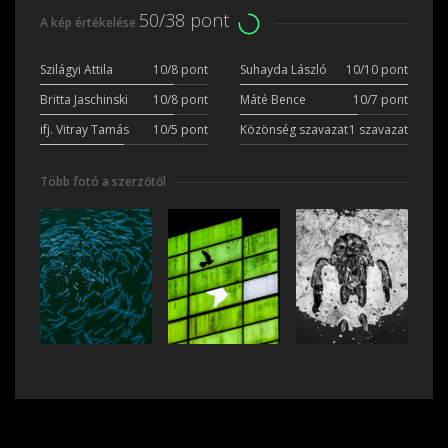
50/38 pont
A kép értékelése
Szilágyi Attila
10/8 pont
Suhayda László
10/10 pont
Britta Jaschinski
10/8 pont
Máté Bence
10/7 pont
ifj. Vitray Tamás
10/5 pont
Közönség szavazat
1 szavazat
Több fotó a szerzőtől