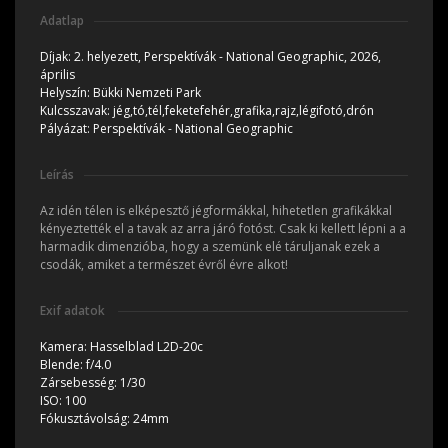
Adatlap
Díjak:
2. helyezett, Perspektívák - National Geographic, 2026,
április
Helyszín:
Bükki Nemzeti Park
Kulcsszavak:
jég,tó,tél,feketefehér,grafika,rajz,légifotó,drón
Pályázat:
Perspektívák - National Geographic
Leírás
Az idén télen is elképesztő jégformákkal, hihetetlen grafikákkal
kényeztették el a tavak az arra járó fotóst. Csak ki kellett lépni a a
harmadik dimenzióba, hogy a szemünk elé táruljanak ezek a
csodák, amiket a természet évről évre alkot!
Exif adatok
Kamera:
Hasselblad L2D-20c
Blende:
f/4.0
Zársebesség:
1/30
ISO:
100
Fókusztávolság:
24mm