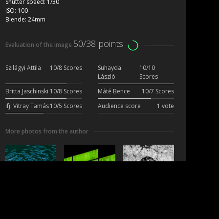
Shutter speed:
1/30
ISO:
100
Blende:
24mm
50/38 points
Evaluation of the image
Szilágyi Attila
10/8 Scores
Suhayda
10/10
László
Scores
Britta Jaschinski
10/8 Scores
Máté Bence
10/7 Scores
ifj. Vitray Tamás
10/5 Scores
Audience score
1 vote
More photos from the author