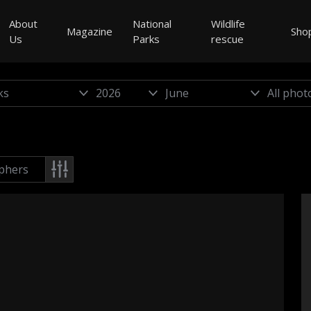
About
National
Wildlife
Magazine
Sho
Us
Parks
rescue
phers