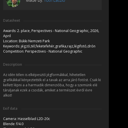
Made by:
Tóth László
Datasheet
Awards:
2. place, Perspectives - National Geographic, 2026,
April
Location:
Bükki Nemzeti Park
Keywords:
jég,tó,tél,feketefehér,grafika,rajz,légifotó,drón
Competition:
Perspectives - National Geographic
Description
Az idén télen is elképesztő jégformákkal, hihetetlen
grafikákkal kényeztették el a tavak az arra járó fotóst. Csak ki
kellett lépni a a harmadik dimenzióba, hogy a szemünk elé
táruljanak ezek a csodák, amiket a természet évről évre
alkot!
Exif data
Camera:
Hasselblad L2D-20c
Blende:
f/4.0