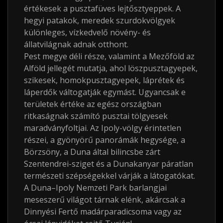
értékesek a pusztafüves lejtősztyeppek. A
hegyi patakok, meredek szurdokvölgyek
különleges, vízkedvelő növény- és
állatvilágnak adnak otthont.
Pest megye déli része, valamint a Mezőföld az
Alföld jellegét mutatja, ahol löszpusztagyepek,
szikesek, homokpusztagyepek, láprétek és
láperdők váltogatják egymást. Ugyancsak e
területek értéke az egész országban
ritkaságnak számító pusztai tölgyesek
maradványfoltjai. Az Ipoly-völgy érintetlen
részei, a gyönyörű panorámák hegysége, a
Börzsöny, a Duna által bilincsbe zárt
Szentendrei-sziget és a Dunakanyar páratlan
természeti szépségekkel várják a látogatókat.
A Duna–Ipoly Nemzeti Park barlangjai
meseszerű világot tárnak elénk, akárcsak a
Dinnyési Fertő madárparadicsoma vagy az