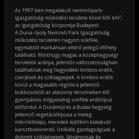
Az 1997-ben megalakult nemzetipark-
igazgatóság működési területe közel 605
km²
,
az igazgatóság központja Budapest.
A Duna–Ipoly Nemzeti Park Igazgatóság
működési területén nagyon sokféle,
egymástól markánsan eltérő jellegű élőhely
található. Minthogy magas a középhegységi
területek aránya, jelentős változatosságban
találhatóak meg hegyvidéki lombos erdők,
cserjések és sziklagyepek. A lombos erdők
közül a magasabb régiókra jellemző
bükkösöktől az alacsony térszíneken élő
gyertyános-tölgyesekig sokféle erdőtípus
előfordul. A Dunántúl és a Budai-hegység
jellemző vegetációtípusa a meleg
mikroklímájú, meredek lejtőkön kialakuló
karsztbokorerdő. Unikális gazdagságúak a
dolomit sziklagyepek, látványosak és