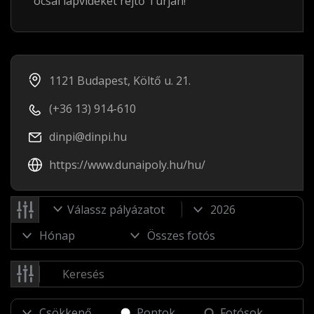
ócsai lápvidéket rejtő Turján!
1121 Budapest, Költő u. 21.
(+36 13) 914-610
dinpi@dinpi.hu
https://www.dunaipoly.hu/hu/
Válassz pályázatot
Pontok
Fotósok