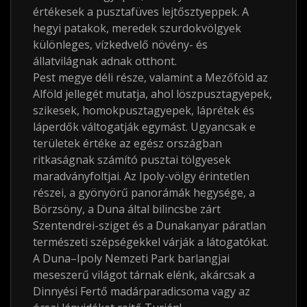
értékesek a pusztafüves lejtősztyeppek. A
hegyi patakok, meredek szurdokvölgyek
különleges, vízkedvelő növény- és
állatvilágnak adnak otthont.
Pest megye déli része, valamint a Mezőföld az
Alföld jellegét mutatja, ahol löszpusztagyepek,
szikesek, homokpusztagyepek, láprétek és
láperdők váltogatják egymást. Ugyancsak e
területek értéke az egész országban
ritkaságnak számító pusztai tölgyesek
maradványfoltjai. Az Ipoly-völgy érintetlen
részei, a gyönyörű panorámák hegysége, a
Börzsöny, a Duna által bilincsbe zárt
Szentendrei-sziget és a Dunakanyar páratlan
természeti szépségekkel várják a látogatókat.
A Duna–Ipoly Nemzeti Park barlangjai
meseszerű világot tárnak elénk, akárcsak a
Dinnyési Fertő madárparadicsoma vagy az