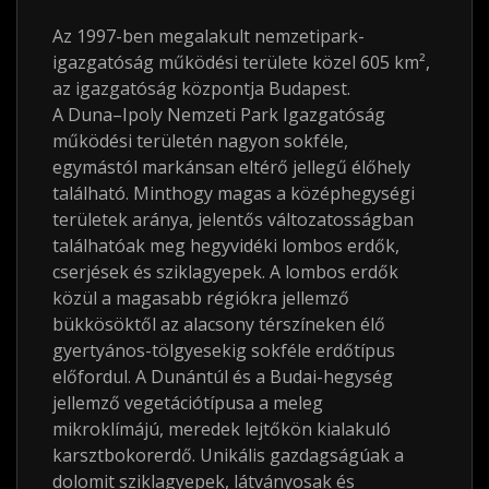
Az 1997-ben megalakult nemzetipark-
igazgatóság működési területe közel 605
km²
,
az igazgatóság központja Budapest.
A Duna–Ipoly Nemzeti Park Igazgatóság
működési területén nagyon sokféle,
egymástól markánsan eltérő jellegű élőhely
található. Minthogy magas a középhegységi
területek aránya, jelentős változatosságban
találhatóak meg hegyvidéki lombos erdők,
cserjések és sziklagyepek. A lombos erdők
közül a magasabb régiókra jellemző
bükkösöktől az alacsony térszíneken élő
gyertyános-tölgyesekig sokféle erdőtípus
előfordul. A Dunántúl és a Budai-hegység
jellemző vegetációtípusa a meleg
mikroklímájú, meredek lejtőkön kialakuló
karsztbokorerdő. Unikális gazdagságúak a
dolomit sziklagyepek, látványosak és