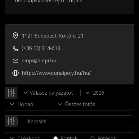
ócsai lápvidéket rejtő Turján!
1121 Budapest, Költő u. 21.
(+36 13) 914-610
dinpi@dinpi.hu
https://www.dunaipoly.hu/hu/
Válassz pályázatot
Pontok
Fotósok