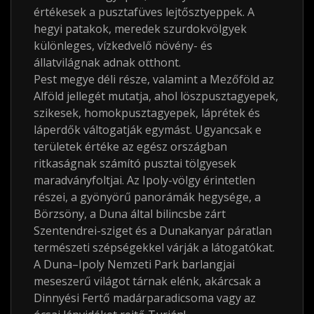
értékesek a pusztafüves lejtősztyeppek. A
hegyi patakok, meredek szurdokvölgyek
különleges, vízkedvelő növény- és
állatvilágnak adnak otthont.
Pest megye déli része, valamint a Mezőföld az
Alföld jellegét mutatja, ahol löszpusztagyepek,
szikesek, homokpusztagyepek, láprétek és
láperdők váltogatják egymást. Ugyancsak e
területek értéke az egész országban
ritkaságnak számító pusztai tölgyesek
maradványfoltjai. Az Ipoly-völgy érintetlen
részei, a gyönyörű panorámák hegysége, a
Börzsöny, a Duna által bilincsbe zárt
Szentendrei-sziget és a Dunakanyar páratlan
természeti szépségekkel várják a látogatókat.
A Duna–Ipoly Nemzeti Park barlangjai
meseszerű világot tárnak elénk, akárcsak a
Dinnyési Fertő madárparadicsoma vagy az