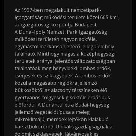
Az 1997-ben megalakult nemzetipark-
igazgatóság működési területe közel 605
km²
,
az igazgatóság központja Budapest.
A Duna–Ipoly Nemzeti Park Igazgatóság
működési területén nagyon sokféle,
egymástól markánsan eltérő jellegű élőhely
található. Minthogy magas a középhegységi
területek aránya, jelentős változatosságban
találhatóak meg hegyvidéki lombos erdők,
cserjések és sziklagyepek. A lombos erdők
közül a magasabb régiókra jellemző
bükkösöktől az alacsony térszíneken élő
gyertyános-tölgyesekig sokféle erdőtípus
előfordul. A Dunántúl és a Budai-hegység
jellemző vegetációtípusa a meleg
mikroklímájú, meredek lejtőkön kialakuló
karsztbokorerdő. Unikális gazdagságúak a
dolomit sziklagyepek, látványosak és