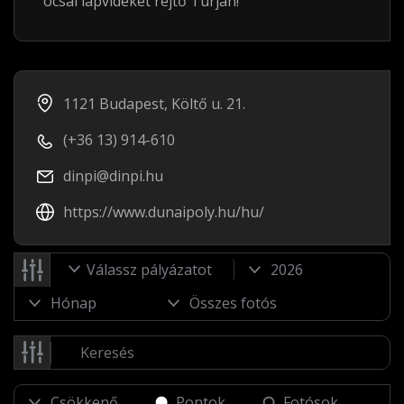
ócsai lápvidéket rejtő Turján!
1121 Budapest, Költő u. 21.
(+36 13) 914-610
dinpi@dinpi.hu
https://www.dunaipoly.hu/hu/
Válassz pályázatot
Pontok
Fotósok