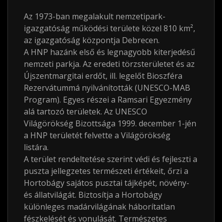
Az 1973-ban megalakult nemzetipark-
igazgatóság működési területe közel 810
km²
,
az igazgatóság központja Debrecen.
A HNP hazánk első és legnagyobb kiterjedésű
nemzeti parkja. Az eredeti törzsterületet és az
Újszentmargitai erdőt, ill. legelőt Bioszféra
Rezervátummá nyilvánították (UNESCO-MAB
Program). Egyes részei a Ramsari Egyezmény
alá tartozó területek. Az UNESCO
Világörökség Bizottsága 1999. december 1-jén
a HNP területét felvette a Világörökség
listára.
A terület rendeltetése szerint védi és fejleszti a
puszta jellegzetes természeti értékeit, őrzi a
Hortobágy sajátos pusztai tájképét, növény-
és állatvilágát. Biztosítja a Hortobágy
különleges madárvilágának háborítatlan
fészkelését és vonulását. Természetes