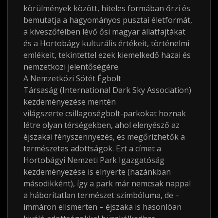
körülmények között, hiteles formában őrzi és
bemutatja a hagyományos pusztai életformát,
a kiveszőfélben lévő ősi magyar állatfajtákat
és a Hortobágy kulturális értékeit, történelmi
emlékeit, tekintettel ezek kiemelkedő hazai és
nemzetközi jelentőségére.
A Nemzetközi Sötét Égbolt
Társaság (International Dark Sky Association)
kezdeményezése mentén
világszerte csillagoségbolt-parkokat hoznak
létre olyan térségekben, ahol elenyésző az
éjszakai fényszennyezés, és megőrizhetők a
természetes adottságok. Ezt a címet a
Hortobágyi Nemzeti Park Igazgatóság
kezdeményezése is elnyerte (hazánkban
másodikként), így a park már nemcsak nappal
a háborítatlan természet szimbóluma, de –
immáron elismerten – éjszaka is hasonlóan