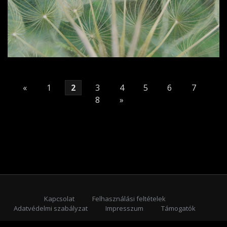
«
1
2
3
4
5
6
7
8
»
Kapcsolat
Felhasználási feltételek
Adatvédelmi szabályzat
Impresszum
Támogatók
Feliratkozás