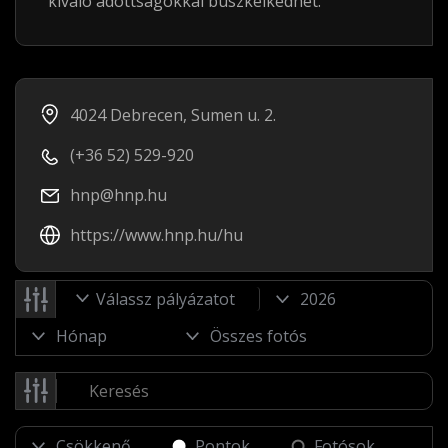
kiváló adottságokkal büszkélkedhet.
4024 Debrecen, Sumen u. 2.
(+36 52) 529-920
hnp@hnp.hu
https://www.hnp.hu/hu
Válassz pályázatot
Pontok
Fotósok