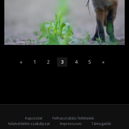
«
1
2
3
4
5
»
Kapcsolat
Felhasználási feltételek
Adatvédelmi szabályzat
Impresszum
Támogatók