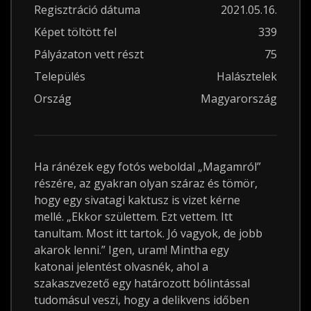
Regisztráció dátuma
2021.05.16.
Képet töltött fel
339
Pályázaton vett részt
75
Település
Halásztelek
Ország
Magyarország
Ha ránézek egy fotós weboldal „Magamról”
részére, az gyakran olyan száraz és tömör,
hogy egy sivatagi kaktusz is vizet kérne
mellé. „Ekkor születtem. Ezt vettem. Itt
tanultam. Most itt tartok. Jó vagyok, de jobb
akarok lenni.” Igen, uram! Mintha egy
katonai jelentést olvasnék, ahol a
szakaszvezető egy határozott bólintással
tudomásul veszi, hogy a delikvens időben