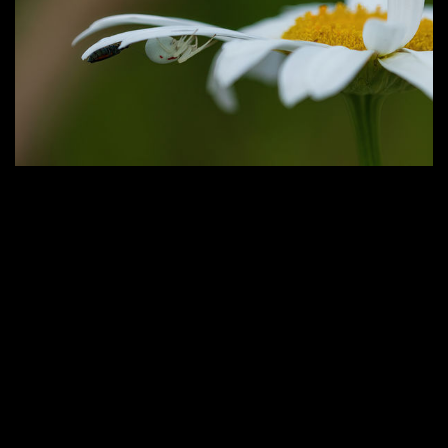
«
4
5
6
7
8
9
10
11
12
13
»
Kapcsolat
Felhasználási feltételek
Adatvédelmi szabályzat
Impresszum
Támogatók
Feliratkozás