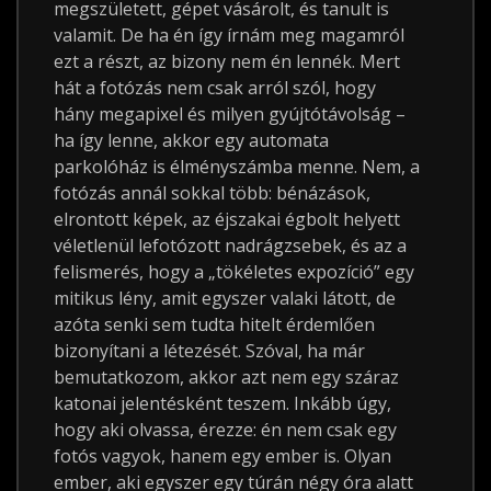
megszületett, gépet vásárolt, és tanult is
valamit. De ha én így írnám meg magamról
ezt a részt, az bizony nem én lennék. Mert
hát a fotózás nem csak arról szól, hogy
hány megapixel és milyen gyújtótávolság –
ha így lenne, akkor egy automata
parkolóház is élményszámba menne. Nem, a
fotózás annál sokkal több: bénázások,
elrontott képek, az éjszakai égbolt helyett
véletlenül lefotózott nadrágzsebek, és az a
felismerés, hogy a „tökéletes expozíció” egy
mitikus lény, amit egyszer valaki látott, de
azóta senki sem tudta hitelt érdemlően
bizonyítani a létezését. Szóval, ha már
bemutatkozom, akkor azt nem egy száraz
katonai jelentésként teszem. Inkább úgy,
hogy aki olvassa, érezze: én nem csak egy
fotós vagyok, hanem egy ember is. Olyan
ember, aki egyszer egy túrán négy óra alatt