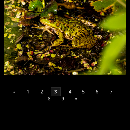
«
1
2
3
4
5
6
7
8
9
»