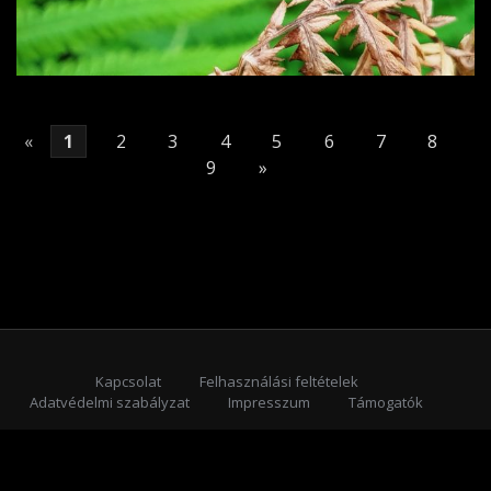
«
1
2
3
4
5
6
7
8
9
»
Kapcsolat
Felhasználási feltételek
Adatvédelmi szabályzat
Impresszum
Támogatók
Feliratkozás