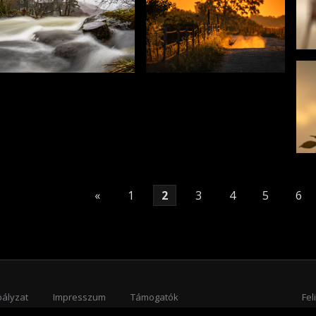
«
1
2
3
4
5
6
bályzat
Impresszum
Támogatók
Fel