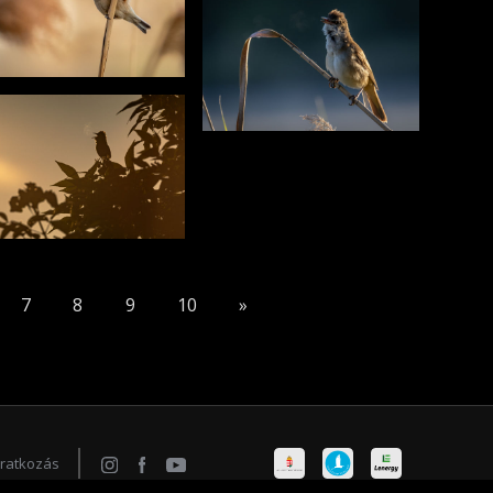
7
8
9
10
»
iratkozás