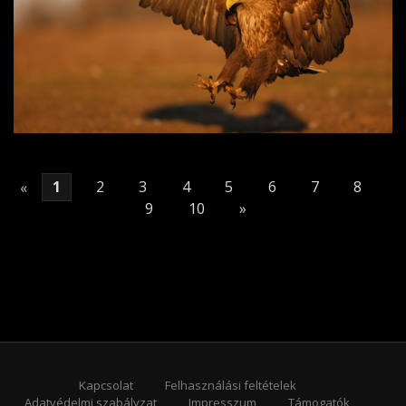
«
1
2
3
4
5
6
7
8
9
10
»
Kapcsolat
Felhasználási feltételek
Adatvédelmi szabályzat
Impresszum
Támogatók