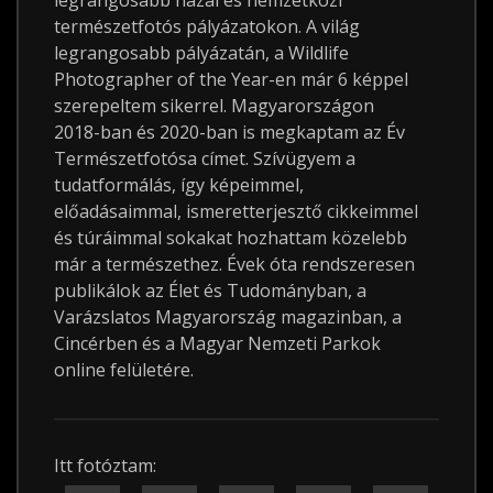
legrangosabb hazai és nemzetközi
természetfotós pályázatokon. A világ
legrangosabb pályázatán, a Wildlife
Photographer of the Year-en már 6 képpel
szerepeltem sikerrel. Magyarországon
2018-ban és 2020-ban is megkaptam az Év
Természetfotósa címet. Szívügyem a
tudatformálás, így képeimmel,
előadásaimmal, ismeretterjesztő cikkeimmel
és túráimmal sokakat hozhattam közelebb
már a természethez. Évek óta rendszeresen
publikálok az Élet és Tudományban, a
Varázslatos Magyarország magazinban, a
Cincérben és a Magyar Nemzeti Parkok
online felületére.
Itt fotóztam: