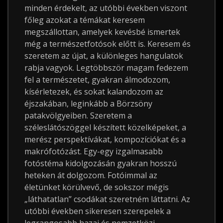
minden érdekelt, az utóbbi években viszont
főleg azokat a témákat keresem
megszállottan, amelyek kevésbé ismertek
még a természetfotósok előtt is. Keresem és
szeretem az újat, a különleges hangulatok
rabja vagyok. Legtöbbször magam fedezem
fel a természetet, gyakran álmodozom,
kísérletezek, és sokat kalandozom az
éjszakában, leginkább a Börzsöny
patakvölgyeiben. Szeretem a
széleslátószöggel készített közelképeket, a
merész perspektívákat, kompozíciókat és a
makrófotózást. Egy-egy izgalmasabb
fotóstéma kidolgozásán gyakran hosszú
heteken át dolgozom. Fotóimmal az
életünket körülvevő, de sokszor mégis
„láthatatlan” csodákat szeretném láttatni. Az
utóbbi években sikeresen szerepelek a