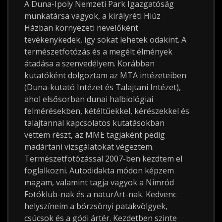
A Duna-Ipoly Nemzeti Park Igazgatóság
munkatársa vagyok, a királyréti Hiúz
Házban környezeti nevelőként
tevékenykedek, így sokat lehetek odakint. A
természetfotózás és a megélt élmények
átadása a szenvedélyem. Korábban
kutatóként dolgoztam az MTA intézeteiben
(Duna-kutató Intézet és Talajtani Intézet),
ahol elsősorban dunai halbiológiai
felmérésekben, kétéltűekkel, kérészekkel és
talajtannal kapcsolatos kutatásokban
vettem részt, az MME tagjaként pedig
madártani vizsgálatokat végeztem.
Természetfotózással 2007-ben kezdtem el
foglalkozni. Autodidakta módon képzem
magam, valamint tagja vagyok a Nimród
Fotóklub-nak és a naturArt-nak. Kedvenc
helyszíneim a börzsönyi patakvölgyek,
csúcsok és a gödi ártér. Kezdetben szinte