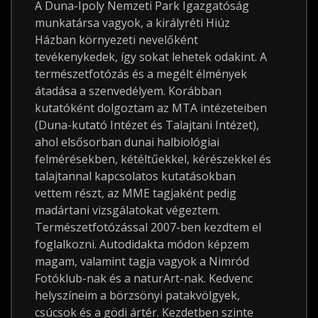
A Duna-Ipoly Nemzeti Park Igazgatóság
munkatársa vagyok, a királyréti Hiúz
Házban környezeti nevelőként
tevékenykedek, így sokat lehetek odakint. A
természetfotózás és a megélt élmények
átadása a szenvedélyem. Korábban
kutatóként dolgoztam az MTA intézeteiben
(Duna-kutató Intézet és Talajtani Intézet),
ahol elsősorban dunai halbiológiai
felmérésekben, kétéltűekkel, kérészekkel és
talajtannal kapcsolatos kutatásokban
vettem részt, az MME tagjaként pedig
madártani vizsgálatokat végeztem.
Természetfotózással 2007-ben kezdtem el
foglalkozni. Autodidakta módon képzem
magam, valamint tagja vagyok a Nimród
Fotóklub-nak és a naturArt-nak. Kedvenc
helyszíneim a börzsönyi patakvölgyek,
csúcsok és a gödi ártér. Kezdetben szinte