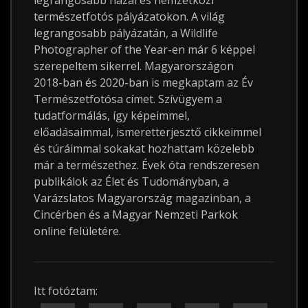
legrangosabb hazai és nemzetközi
természetfotós pályázatokon. A világ
legrangosabb pályázatán, a Wildlife
Photographer of the Year-en már 6 képpel
szerepeltem sikerrel. Magyarországon
2018-ban és 2020-ban is megkaptam az Év
Természetfotósa címet. Szívügyem a
tudatformálás, így képeimmel,
előadásaimmal, ismeretterjesztő cikkeimmel
és túráimmal sokakat hozhattam közelebb
már a természethez. Évek óta rendszeresen
publikálok az Élet és Tudományban, a
Varázslatos Magyarország magazinban, a
Cincérben és a Magyar Nemzeti Parkok
online felületére.
Itt fotóztam: