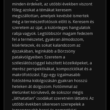
minden érdekelt, az utóbbi években viszont
főleg azokat a témákat keresem
megszállottan, amelyek kevésbé ismertek
még a természetfotósok előtt is. Keresem és
szeretem az újat, a különleges hangulatok
rabja vagyok. Legtöbbször magam fedezem
fel a természetet, gyakran álmodozom,
kísérletezek, és sokat kalandozom az
éjszakában, leginkább a Börzsöny
patakvölgyeiben. Szeretem a
széleslátószöggel készített közelképeket, a
merész perspektívákat, kompozíciókat és a
makrófotózást. Egy-egy izgalmasabb
fotóstéma kidolgozásán gyakran hosszú
heteken át dolgozom. Fotóimmal az
életünket körülvevő, de sokszor mégis
„láthatatlan” csodákat szeretném láttatni. Az
utóbbi években sikeresen szerepelek a