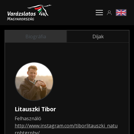
Biográfia
Díjak
Litauszki Tibor
Felhasználó
http://www.instagram.com/tiborlitauszki_natu
rphtgrphy/