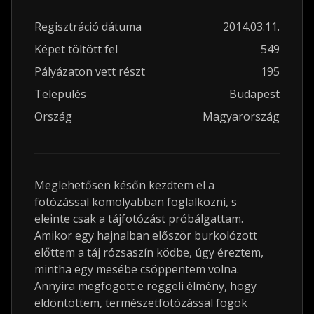
Regisztráció dátuma
2014.03.11.
Képet töltött fel
549
Pályázaton vett részt
195
Település
Budapest
Ország
Magyarország
Meglehetősen későn kezdtem el a
fotózással komolyabban foglalkozni, s
eleinte csak a tájfotózást próbálgattam.
Amikor egy hajnalban először burkolózott
előttem a táj rózsaszín ködbe, úgy éreztem,
mintha egy mesébe csöppentem volna.
Annyira megfogott e reggeli élmény, hogy
eldöntöttem, természetfotózással fogok