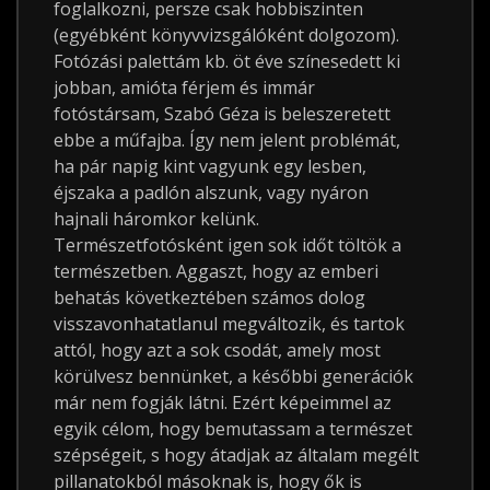
foglalkozni, persze csak hobbiszinten
(egyébként könyvvizsgálóként dolgozom).
Fotózási palettám kb. öt éve színesedett ki
jobban, amióta férjem és immár
fotóstársam, Szabó Géza is beleszeretett
ebbe a műfajba. Így nem jelent problémát,
ha pár napig kint vagyunk egy lesben,
éjszaka a padlón alszunk, vagy nyáron
hajnali háromkor kelünk.
Természetfotósként igen sok időt töltök a
természetben. Aggaszt, hogy az emberi
behatás következtében számos dolog
visszavonhatatlanul megváltozik, és tartok
attól, hogy azt a sok csodát, amely most
körülvesz bennünket, a későbbi generációk
már nem fogják látni. Ezért képeimmel az
egyik célom, hogy bemutassam a természet
szépségeit, s hogy átadjak az általam megélt
pillanatokból másoknak is, hogy ők is