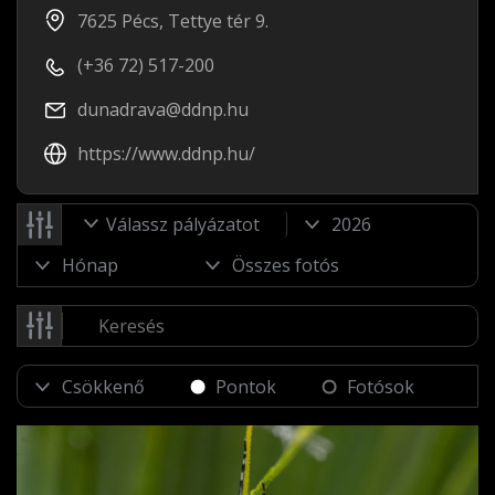
7625 Pécs, Tettye tér 9.
(+36 72) 517-200
dunadrava@ddnp.hu
https://www.ddnp.hu/
Válassz pályázatot
Pontok
Fotósok