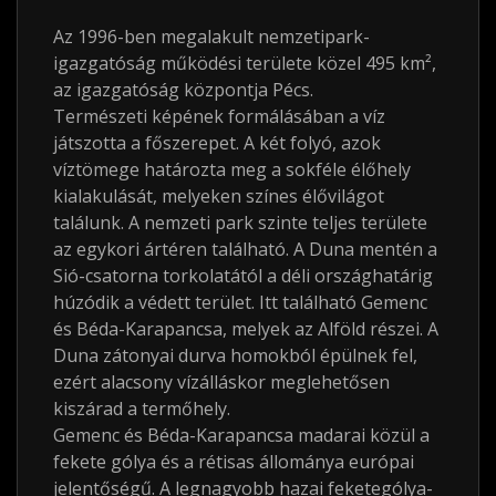
Az 1996-ben megalakult nemzetipark-
igazgatóság működési területe közel 495
km²
,
az igazgatóság központja Pécs.
Természeti képének formálásában a víz
játszotta a főszerepet. A két folyó, azok
víztömege határozta meg a sokféle élőhely
kialakulását, melyeken színes élővilágot
találunk. A nemzeti park szinte teljes területe
az egykori ártéren található. A Duna mentén a
Sió-csatorna torkolatától a déli országhatárig
húzódik a védett terület. Itt található Gemenc
és Béda-Karapancsa, melyek az Alföld részei. A
Duna zátonyai durva homokból épülnek fel,
ezért alacsony vízálláskor meglehetősen
kiszárad a termőhely.
Gemenc és Béda-Karapancsa madarai közül a
fekete gólya és a rétisas állománya európai
jelentőségű. A legnagyobb hazai feketególya-