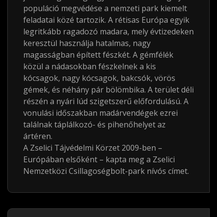
populáció megvédése a nemzeti park kiemelt
feladatai közé tartozik. A rétisas Európa egyik
legritkább ragadozó madara, mely évtizedeken
keresztül használja hatalmas, nagy
magasságban épített fészkét. A gémfélék
közül a nádasokban fészkelnek a kis
kócsagok, nagy kócsagok, bakcsók, vörös
gémek, és néhány pár bölömbika. A terület déli
részén a nyári lúd szigetszerű előfordulású. A
vonulási időszakban madárvendégek ezrei
találnak táplálkozó- és pihenőhelyet az
ártéren.
A Zselici Tájvédelmi Körzet 2009-ben –
Európában elsőként – kapta meg a Zselici
Nemzetközi Csillagoségbolt-park nívós címet.