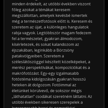
minden érdekelt, az utóbbi években viszont
főleg azokat a témákat keresem
megszállottan, amelyek kevésbé ismertek
még a természetfotósok előtt is. Keresem és
szeretem az újat, a különleges hangulatok
rabja vagyok. Legtöbbször magam fedezem
fel a természetet, gyakran álmodozom,
kísérletezek, és sokat kalandozom az
éjszakában, leginkább a Börzsöny
patakvölgyeiben. Szeretem a
széleslátószöggel készített közelképeket, a
merész perspektívákat, kompozíciókat és a
makrófotózást. Egy-egy izgalmasabb
fotóstéma kidolgozásán gyakran hosszú
heteken át dolgozom. Fotóimmal az
életünket körülvevő, de sokszor mégis
„láthatatlan” csodákat szeretném láttatni. Az
utóbbi években sikeresen szerepelek a