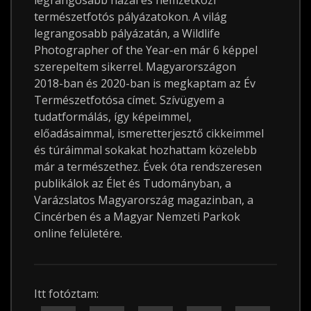
legrangosabb hazai és nemzetközi
természetfotós pályázatokon. A világ
legrangosabb pályázatán, a Wildlife
Photographer of the Year-en már 6 képpel
szerepeltem sikerrel. Magyarországon
2018-ban és 2020-ban is megkaptam az Év
Természetfotósa címet. Szívügyem a
tudatformálás, így képeimmel,
előadásaimmal, ismeretterjesztő cikkeimmel
és túráimmal sokakat hozhattam közelebb
már a természethez. Évek óta rendszeresen
publikálok az Élet és Tudományban, a
Varázslatos Magyarország magazinban, a
Cincérben és a Magyar Nemzeti Parkok
online felületére.
Itt fotóztam: